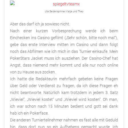
Uta Seidenspinner, Katja und Theo
Aber das darf ich ja sowieso nicht.
Nach einer kurzen Vorbesprechung werde ich beim
Einchecken ins Casino gefilmt („Sehr schön, bitte noch mal“),
gebe das erste Interview mitten im Casino und dann folgt
noch das Abfilmen wie ich mich in das Turnier einkaufe. Mein
PokerStars Jacket muss ich ausziehen. Der Casino-Chef hat
Angst, dass niemend mehr kommt und alle nur noch online
von zu Hause aus zocken.
Ich hatte die Redakteurin mehrfach gebeten keine Fragen
über Geld oder Verdienst zu fragen, da ich diese Fragen eh
nicht beantworte. Natürlich kam trotzdem in jedem 3. Satz
„Wieviel“, „Wieviel kostet“ und „Wieviel wird kosten“. Oh man,
ich war schon nach 15 Minuten bedient und gott sei dank
hab ich ein Pokerface.
Die anderen Turnierteilnehmer nahmen es fast alle mit Geduld
hin, dass dort nun so ein Aufhebens gemacht wurde. Ich