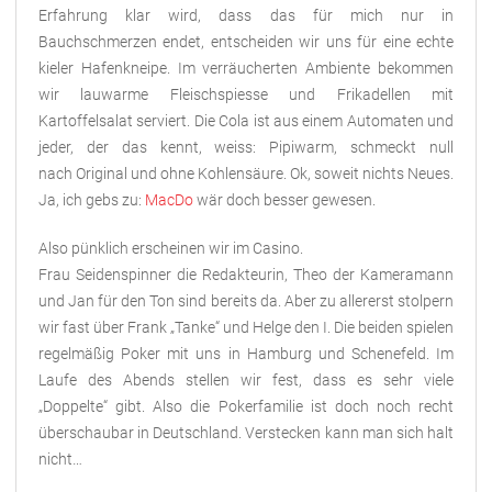
Erfahrung klar wird, dass das für mich nur in
Bauchschmerzen endet, entscheiden wir uns für eine echte
kieler Hafenkneipe. Im verräucherten Ambiente bekommen
wir lauwarme Fleischspiesse und Frikadellen mit
Kartoffelsalat serviert. Die Cola ist aus einem Automaten und
jeder, der das kennt, weiss: Pipiwarm, schmeckt null
nach Original und ohne Kohlensäure. Ok, soweit nichts Neues.
Ja, ich gebs zu:
MacDo
wär doch besser gewesen.
Also pünklich erscheinen wir im Casino.
Frau Seidenspinner die Redakteurin, Theo der Kameramann
und Jan für den Ton sind bereits da. Aber zu allererst stolpern
wir fast über Frank „Tanke“ und Helge den I. Die beiden spielen
regelmäßig Poker mit uns in Hamburg und Schenefeld. Im
Laufe des Abends stellen wir fest, dass es sehr viele
„Doppelte“ gibt. Also die Pokerfamilie ist doch noch recht
überschaubar in Deutschland. Verstecken kann man sich halt
nicht…