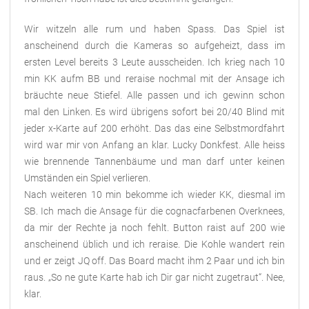
Wir witzeln alle rum und haben Spass. Das Spiel ist
anscheinend durch die Kameras so aufgeheizt, dass im
ersten Level bereits 3 Leute ausscheiden. Ich krieg nach 10
min KK aufm BB und reraise nochmal mit der Ansage ich
bräuchte neue Stiefel. Alle passen und ich gewinn schon
mal den Linken. Es wird übrigens sofort bei 20/40 Blind mit
jeder x-Karte auf 200 erhöht. Das das eine Selbstmordfahrt
wird war mir von Anfang an klar. Lucky Donkfest. Alle heiss
wie brennende Tannenbäume und man darf unter keinen
Umständen ein Spiel verlieren.
Nach weiteren 10 min bekomme ich wieder KK, diesmal im
SB. Ich mach die Ansage für die cognacfarbenen Overknees,
da mir der Rechte ja noch fehlt. Button raist auf 200 wie
anscheinend üblich und ich reraise. Die Kohle wandert rein
und er zeigt JQ off. Das Board macht ihm 2 Paar und ich bin
raus. „So ne gute Karte hab ich Dir gar nicht zugetraut“. Nee,
klar.