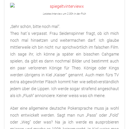
Letztes Interview um 2.30h in der Früh
„Sehr schön, bitte noch mal“.
Theo hat´s verpasst. Frau Seidenspinner fragt, ob ich mich
noch mal hinsetzen und weitermachen darf. Ich glaube
mittlerweile ich bin nicht nur sprichwörtlich im falschen Film.
Ich sage ihr, ich könne ja später ein bisschen Cahgame
spielen, da gibt es dann nochmal Bilder und bestimmt auch
ein paar verlorenen Könige für Theo. Könige oder Kings
werden übrigens in Kiel „Kaiser“ genannt. Auch mein fürs TV
extra abgewöhnter Fläsch kommt hier wie selbstverständlich
jedem über die Lippen. Ich werde sogar strafend angeschaut
als ich „Flush“ annonciere. Keiner weiss was ich meine.
Aber eine allgemeine deutsche Pokersprache muss ja wohl
noch entwickelt werden. Sagt man nun „Pass“ oder „Fold“
oder „Weg“ oder was? Na ja ich werde es ausprobieren