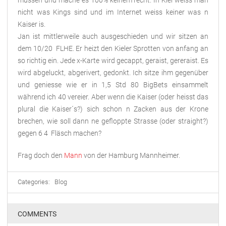
müssen und mache es 100% keinem recht. In Kiel weiss man
nicht was Kings sind und im Internet weiss keiner was n
Kaiser is.
Jan ist mittlerweile auch ausgeschieden und wir sitzen an
dem 10/20 FLHE. Er heizt den Kieler Sprotten von anfang an
so richtig ein. Jede x-Karte wird gecappt, geraist, gereraist. Es
wird abgeluckt, abgerivert, gedonkt. Ich sitze ihm gegenüber
und geniesse wie er in 1,5 Std 80 BigBets einsammelt
während ich 40 vereier. Aber wenn die Kaiser (oder heisst das
plural die Kaiser´s?) sich schon n Zacken aus der Krone
brechen, wie soll dann ne gefloppte Strasse (oder straight?)
gegen 6 4 Fläsch machen?
Frag doch den
Mann
von der Hamburg Mannheimer.
Categories:
Blog
COMMENTS