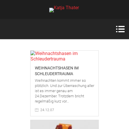
WEIHNACHTSHASEN IM
SCHLEUDERTRAUMA
Weihnachten kommt immer so
plötzlich. Und zur Überraschung aller
ist es immer genau am
24.Dezember. Trotzdem bricht
regelmäßig kurz vor…
24.12.07