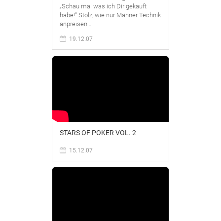
„Schau mal was ich Dir gekauft
habe!“ Stolz, wie nur Männer Technik
anpreisen…
19.12.07
STARS OF POKER VOL. 2
15.12.07