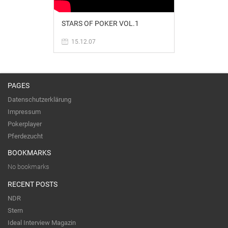
STARS OF POKER VOL.1
15.12.07
PAGES
Datenschutzerklärung
Impressum
Pokerplayer
Pferdezucht
BOOKMARKS
No bookmarks
RECENT POSTS
NDR
Stern
Ideal Interview Magazin