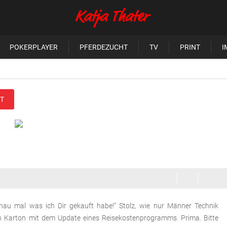
POKERPLAYER
PFERDEZUCHT
TV
PRINT
I
T
chau mal was ich Dir gekauft habe!“ Stolz, wie nur Männer Technik
en Karton mit dem Update eines Reisekostenprogramms. Prima. Bitte