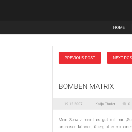
HOME
PREVIOUS POST
NEXT POS
BOMBEN MATRIX
19.12.2007
Katja Thater
0
Mein Schatz meint es gut mit mir. „S
anpreisen können, übergibt er mir ein