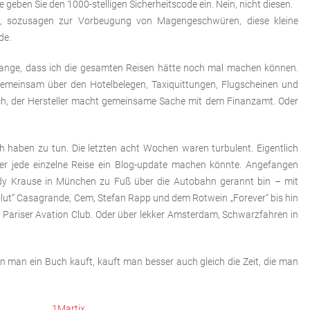
tte geben Sie den 1000-stelligen Sicherheitscode ein. Nein, nicht diesen.
ich, sozusagen zur Vorbeugung von Magengeschwüren, diese kleine
de.
o lange, dass ich die gesamten Reisen hätte noch mal machen können.
gemeinsam über den Hotelbelegen, Taxiquittungen, Flugscheinen und
h, der Hersteller macht gemeinsame Sache mit dem Finanzamt. Oder
 haben zu tun. Die letzten acht Wochen waren turbulent. Eigentlich
über jede einzelne Reise ein Blog-update machen könnte. Angefangen
dy Krause in München zu Fuß über die Autobahn gerannt bin – mit
olut“ Casagrande, Cem, Stefan Rapp und dem Rotwein „Forever“ bis hin
Pariser Avation Club. Oder über lekker Amsterdam, Schwarzfahren in
man ein Buch kauft, kauft man besser auch gleich die Zeit, die man